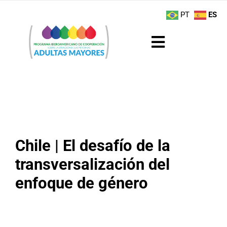
Saltar
contenido
PT
ES
al
contenido
Toggle
Navigation
Sobre el Programa
Noticias
Actividades
Chile | El desafío de la
transversalización del
Boletín
enfoque de género
Buenas Prácticas
Recursos