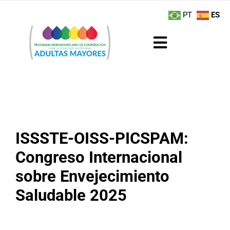
Saltar
contenido
PT
ES
al
contenido
Toggle
Navigation
Sobre el Programa
Noticias
ISSSTE-OISS-PICSPAM:
Actividades
Congreso Internacional
Boletín
sobre Envejecimiento
Saludable 2025
Buenas Prácticas
Recursos