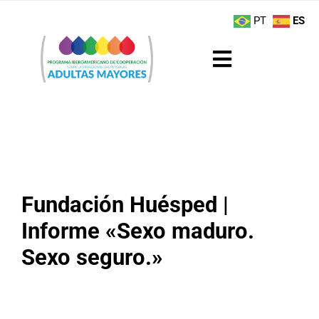
Saltar
contenido
PT
ES
al
contenido
Toggle
Navigation
Sobre el Programa
Noticias
Actividades
Fundación Huésped |
Informe «Sexo maduro.
Boletín
Sexo seguro.»
Buenas Prácticas
Recursos