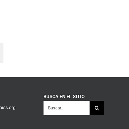
am
orreo
lectrónico
BUSCA EN EL SITIO
Buscar:
iss.org