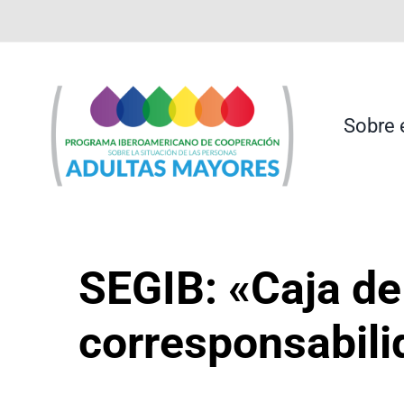
Saltar
contenido
al
contenido
Sobre 
SEGIB: «Caja de
corresponsabili