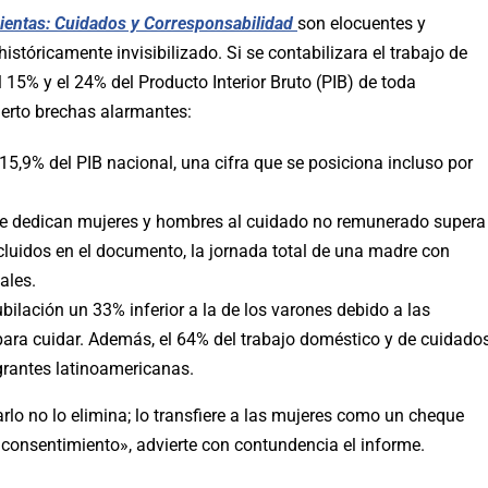
ientas: Cuidados y Corresponsabilid
ad
son elocuentes y
tóricamente invisibilizado. Si se contabilizara el trabajo de
 15% y el 24% del Producto Interior Bruto (PIB) de toda
ierto brechas alarmantes:
 15,9% del PIB nacional, una cifra que se posiciona incluso por
 que dedican mujeres y hombres al cuidado no remunerado supera
cluidos en el documento, la jornada total de una madre con
ales.
ilación un 33% inferior a la de los varones debido a las
 para cuidar. Además, el 64% del trabajo doméstico y de cuidado
grantes latinoamericanas.
arlo no lo elimina; lo transfiere a las mujeres como un cheque
n consentimiento», advierte con contundencia el informe.