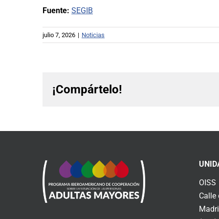
Fuente:
SEGIB
julio 7, 2026
|
Noticias
¡Compártelo!
UNID
OISS
Calle
Madri