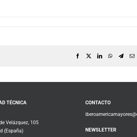
Facebook
X
LinkedIn
WhatsApp
Telegr
C
e
AD TÉCNICA
CONTACTO
iberoamericamayores@o
 de Velázquez, 105
NEWSLETTER
d (España)