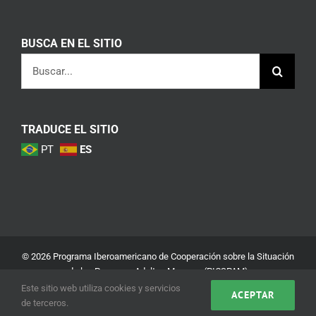
BUSCA EN EL SITIO
Buscar:
TRADUCE EL SITIO
PT
ES
© 2026 Programa Iberoamericano de Cooperación sobre la Situación
de las Personas Adultas Mayores (PICSPAM)
Este sitio web utiliza cookies y servicios
ACEPTAR
Aviso Legal
Política de Privacidad y Seguridad
de terceros.