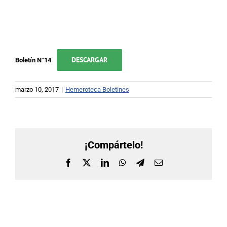
Buscar:
DESCARGAR
Boletín N°14
marzo 10, 2017
|
Hemeroteca Boletines
¡Compártelo!
Facebook
X
LinkedIn
WhatsApp
Telegram
Correo
electrónico