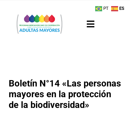
Saltar
contenido
PT
ES
al
contenido
Toggle
Navigation
Sobre el Programa
Noticias
Actividades
Boletín N°14 «Las personas
mayores en la protección
Boletín
de la biodiversidad»
Buenas Prácticas
Recursos