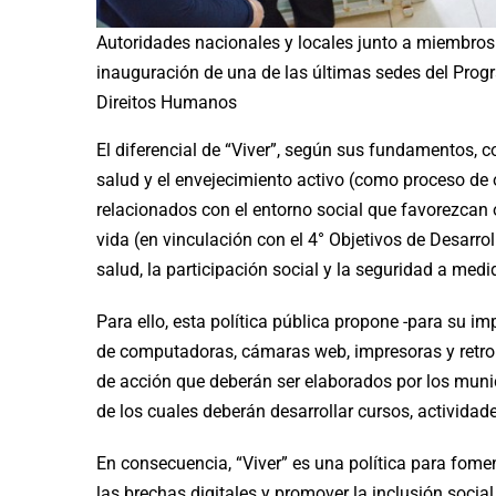
Autoridades nacionales y locales junto a miembros d
inauguración de una de las últimas sedes del Progr
Direitos Humanos
El diferencial de “Viver”, según sus fundamentos,
salud y el envejecimiento activo (como proceso de
relacionados con el entorno social que favorezcan 
vida (en vinculación con el 4° Objetivos de Desarro
salud, la participación social y la seguridad a med
Para ello, esta política pública propone -para su 
de computadoras, cámaras web, impresoras y retro
de acción que deberán ser elaborados por los munic
de los cuales deberán desarrollar cursos, actividade
En consecuencia, “Viver” es una política para fome
las brechas digitales y promover la inclusión social