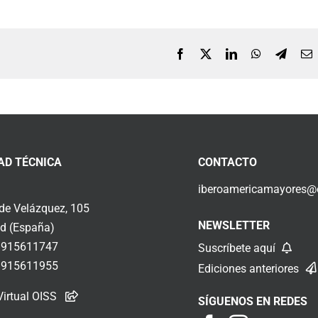
Facebook
X
LinkedIn
WhatsApp
Telegr
C
e
AD TÉCNICA
CONTACTO
iberoamericamayores@o
 de Velázquez, 105
NEWSLETTER
d (España)
 915611747
Suscríbete aquí
 915611955
Ediciones anteriores
Virtual OISS
SÍGUENOS EN REDES