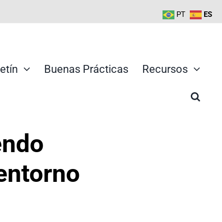
PT
ES
etín
Buenas Prácticas
Recursos
endo
entorno