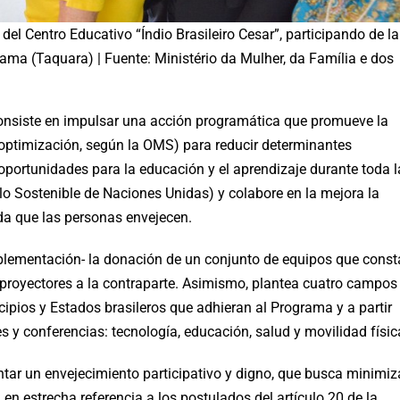
el Centro Educativo “Índio Brasileiro Cesar”, participando de la
ama (Taquara) | Fuente: Ministério da Mulher, da Família e dos
 consiste en impulsar una acción programática que promueve la
 optimización, según la OMS) para reducir determinantes
oportunidades para la educación y el aprendizaje durante toda l
llo Sostenible de Naciones Unidas) y colabore en la mejora la
ida que las personas envejecen.
implementación- la donación de un conjunto de equipos que const
proyectores a la contraparte. Asimismo, plantea cuatro campos
ipios y Estados brasileros que adhieran al Programa y a partir
s y conferencias: tecnología, educación, salud y movilidad físic
ntar un envejecimiento participativo y digno, que busca minimiz
, en estrecha referencia a los postulados del artículo 20 de la