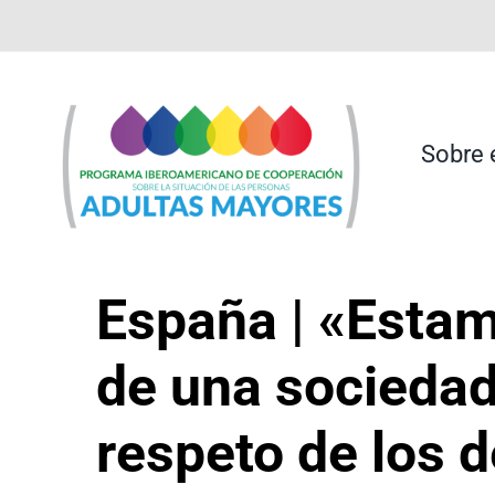
Saltar
contenido
al
contenido
Sobre 
España | «Estam
de una sociedad
respeto de los