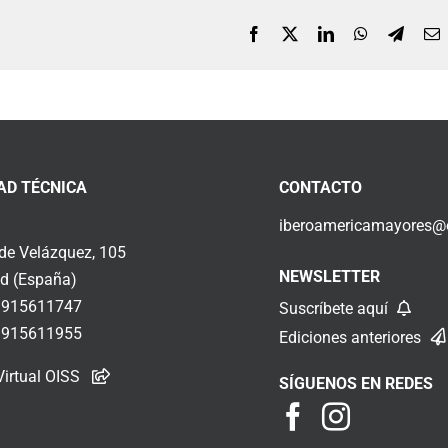
Facebook
X
LinkedIn
WhatsApp
Telegr
C
e
AD TÉCNICA
CONTACTO
iberoamericamayores@o
 de Velázquez, 105
NEWSLETTER
d (España)
 915611747
Suscríbete aquí
 915611955
Ediciones anteriores
Virtual OISS
SÍGUENOS EN REDES