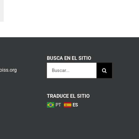
am
orreo
lectrónico
BUSCA EN EL SITIO
Buscar:
iss.org
TRADUCE EL SITIO
PT
ES