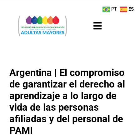
Saltar
contenido
PT
ES
al
contenido
Toggle
Navigation
Sobre el Programa
Noticias
Argentina | El compromiso
de garantizar el derecho al
Actividades
aprendizaje a lo largo de
Boletín
vida de las personas
afiliadas y del personal de
Buenas Prácticas
PAMI
Recursos