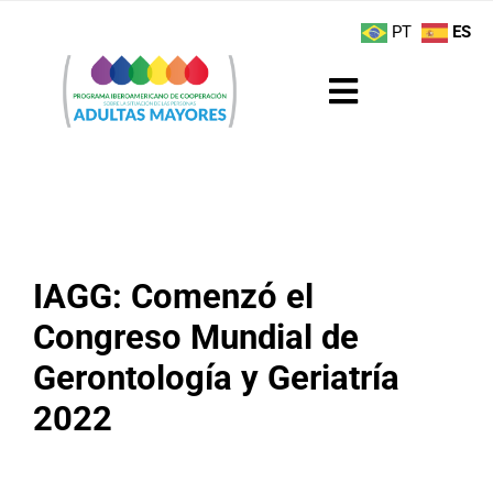
Saltar
contenido
PT
ES
al
contenido
Toggle
Navigation
Sobre el Programa
Noticias
IAGG: Comenzó el
Actividades
Congreso Mundial de
Boletín
Gerontología y Geriatría
2022
Buenas Prácticas
Recursos