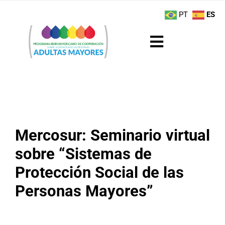
Saltar
contenido
PT
ES
al
contenido
Toggle
Navigation
Sobre el Programa
Noticias
Mercosur: Seminario virtual
Actividades
sobre “Sistemas de
Boletín
Protección Social de las
Personas Mayores”
Buenas Prácticas
Recursos