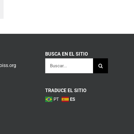
am
orreo
lectrónico
BUSCA EN EL SITIO
Buscar:
iss.org
TRADUCE EL SITIO
PT
ES