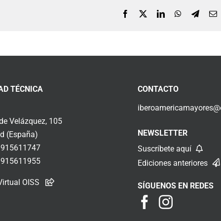
Facebook
X
LinkedIn
WhatsApp
Telegr
C
e
AD TÉCNICA
CONTACTO
iberoamericamayores@o
 de Velázquez, 105
NEWSLETTER
d (España)
 915611747
Suscríbete aquí
 915611955
Ediciones anteriores
Virtual OISS
SÍGUENOS EN REDES