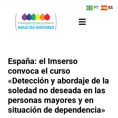
Saltar
contenido
PT
ES
al
contenido
Toggle
Navigation
Sobre el Programa
Noticias
España: el Imserso
convoca el curso
Actividades
«Detección y abordaje de la
Boletín
soledad no deseada en las
personas mayores y en
Buenas Prácticas
situación de dependencia»
Recursos