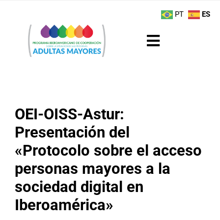
Saltar
contenido
PT
ES
al
contenido
Toggle
Navigation
Sobre el Programa
Noticias
OEI-OISS-Astur:
Presentación del
Actividades
«Protocolo sobre el acceso
Boletín
personas mayores a la
sociedad digital en
Buenas Prácticas
Iberoamérica»
Recursos