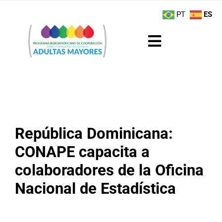
Saltar
contenido
PT
ES
al
contenido
Toggle
Navigation
Sobre el Programa
Noticias
República Dominicana:
Actividades
CONAPE capacita a
Boletín
colaboradores de la Oficina
Nacional de Estadística
Buenas Prácticas
Recursos