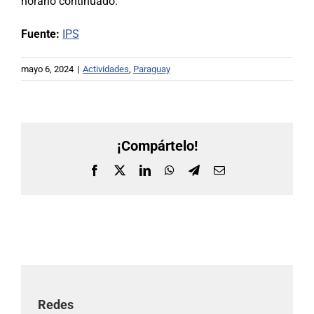
horario continuado.
Fuente:
IPS
mayo 6, 2024
|
Actividades
,
Paraguay
¡Compártelo!
Facebook
X
LinkedIn
WhatsApp
Telegram
Correo
electrónico
Redes