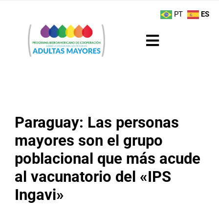
Saltar
contenido
PT
ES
al
contenido
Toggle
Navigation
Sobre el Programa
Noticias
Paraguay: Las personas
Actividades
mayores son el grupo
poblacional que más acude
Boletín
al vacunatorio del «IPS
Buenas Prácticas
Ingavi»
Recursos