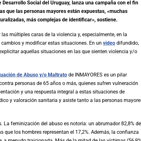
Desarrollo Social del Uruguay, lanza una campaña con el fin
 a las que las personas mayores están expuestas, «muchas
turalizadas, más complejas de identificar», sostiene.
as múltiples caras de la violencia y, especialmente, en la
 cambios y modificar estas situaciones. En un
video
difundido,
plicitar aquellas situaciones en las que sienten violencia y/o
tuación de Abuso y/o Maltrato
de INMAYORES es un pilar
contra personas de 65 años o más, quienes sufren vulneración
rientación y una respuesta integral a estas situaciones de
rídico y valoración sanitaria y asiste tanto a las personas mayore
s. La feminización del abuso es notoria: un abrumador 82,8% de
as que los hombres representan el 17,2%. Además, la confianza
e, a menudo traicionada. Más de la mitad de las víctimas (56,9