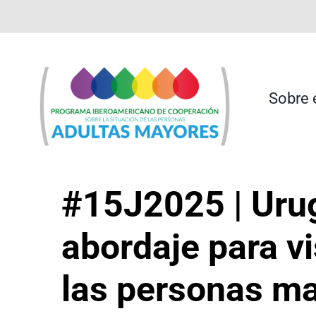
Saltar
contenido
al
contenido
Sobre 
#15J2025 | Uru
abordaje para vi
las personas m