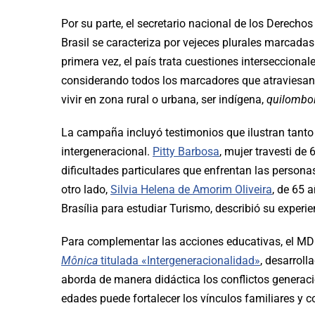
Por su parte, el secretario nacional de los Derech
Brasil se caracteriza por vejeces plurales marcadas p
primera vez, el país trata cuestiones intersecciona
considerando todos los marcadores que atraviesan la
vivir en zona rural o urbana, ser indígena,
quilombo
La campaña incluyó testimonios que ilustran tanto 
intergeneracional.
Pitty Barbosa
, mujer travesti de
dificultades particulares que enfrentan las person
otro lado,
Silvia Helena de Amorim Oliveira
, de 65 
Brasília para estudiar Turismo, describió su exper
Para complementar las acciones educativas, el MDH
Mônica
titulada «Intergeneracionalidad»
, desarroll
aborda de manera didáctica los conflictos generac
edades puede fortalecer los vínculos familiares y c