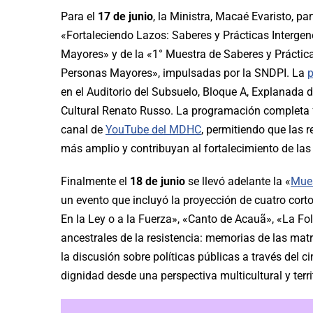
Para el
17 de junio
, la Ministra, Macaé Evaristo, pa
«Fortaleciendo Lazos: Saberes y Prácticas Intergen
Mayores» y de la «1° Muestra de Saberes y Práctica
Personas Mayores», impulsadas por la SNDPI. La
p
en el Auditorio del Subsuelo, Bloque A, Explanada de
Cultural Renato Russo. La programación completa f
canal de
YouTube del MDHC
, permitiendo que las 
más amplio y contribuyan al fortalecimiento de las 
Finalmente el
18 de junio
se llevó adelante la «
Mues
un evento que incluyó la proyección de cuatro cor
En la Ley o a la Fuerza», «Canto de Acauã», «La F
ancestrales de la resistencia: memorias de las mat
la discusión sobre políticas públicas a través del 
dignidad desde una perspectiva multicultural y territ