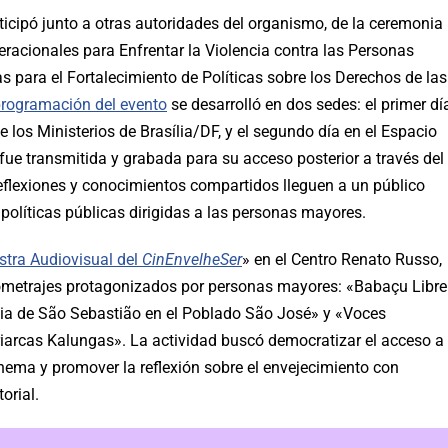
rticipó junto a otras autoridades del organismo, de la ceremonia
eracionales para Enfrentar la Violencia contra las Personas
s para el Fortalecimiento de Políticas sobre los Derechos de las
rogramación del evento
se desarrolló en dos sedes: el primer dí
 los Ministerios de Brasília/DF, y el segundo día en el Espacio
ue transmitida y grabada para su acceso posterior a través del
reflexiones y conocimientos compartidos lleguen a un público
políticas públicas dirigidas a las personas mayores.
tra Audiovisual del
CinEnvelheSer
» en el Centro Renato Russo,
tometrajes protagonizados por personas mayores: «Babaçu Libre
olia de São Sebastião en el Poblado São José» y «Voces
riarcas Kalungas». La actividad buscó democratizar el acceso a
cinema y promover la reflexión sobre el envejecimiento con
orial.