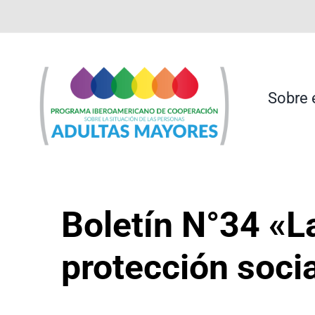
Saltar
contenido
al
contenido
Sobre 
Boletín N°34 «L
protección soc