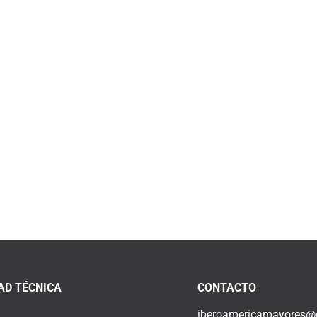
AD TÉCNICA
CONTACTO
iberoamericamayores@o