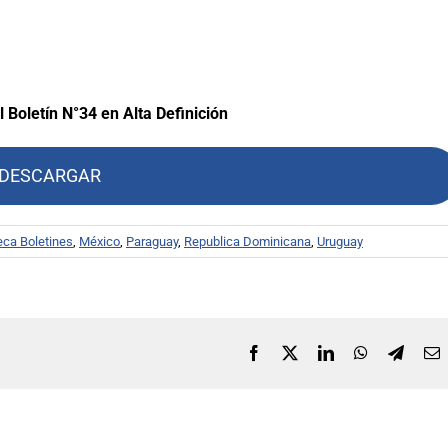
 Boletín N°34 en Alta Definición
DESCARGAR
ca Boletines
,
México
,
Paraguay
,
Republica Dominicana
,
Uruguay
Facebook
X
LinkedIn
WhatsApp
Telegr
C
e