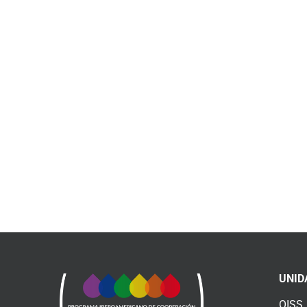
UNID
OISS