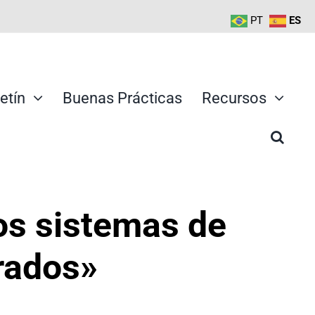
PT
ES
etín
Buenas Prácticas
Recursos
los sistemas de
rados»