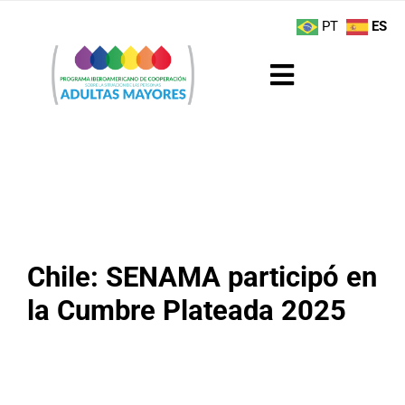
Saltar
contenido
PT
ES
al
contenido
Toggle
Navigation
Sobre el Programa
Noticias
Actividades
Chile: SENAMA participó en
Boletín
la Cumbre Plateada 2025
Buenas Prácticas
Recursos