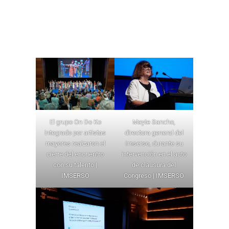
Buscar:
El grupo On Do Ko
Mayte Sancho,
integrado por artistas
directora general del
mayores realzaron el
Imserso, durante su
cierre del encuentro
intervención en el acto
con su talento |
de clausura del
IMSERSO
Congreso | IMSERSO