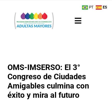
Saltar
contenido
PT
ES
al
contenido
Toggle
Navigation
Sobre el Programa
Noticias
OMS-IMSERSO: El 3°
Actividades
Congreso de Ciudades
Boletín
Amigables culmina con
éxito y mira al futuro
Buenas Prácticas
Recursos