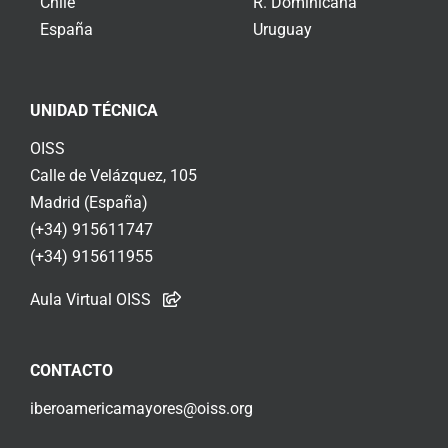
Chile
R. Dominicana
España
Uruguay
UNIDAD TÉCNICA
OISS
Calle de Velázquez, 105
Madrid (España)
(+34) 915611747
(+34) 915611955
Aula Virtual OISS
CONTACTO
iberoamericamayores@oiss.org