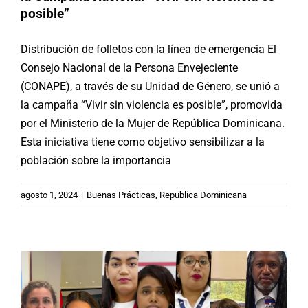
posible”
Distribución de folletos con la línea de emergencia El
Consejo Nacional de la Persona Envejeciente
(CONAPE), a través de su Unidad de Género, se unió a
la campaña “Vivir sin violencia es posible”, promovida
por el Ministerio de la Mujer de República Dominicana.
Esta iniciativa tiene como objetivo sensibilizar a la
población sobre la importancia
Video | PICSPAM: «Enlacemos una
Iberoamérica libre de violencias
agosto 1, 2024
|
Buenas Prácticas
,
Republica Dominicana
hacia las personas mayores»
(#15J2024)
Brasil
Chile
España
México
Republica Dominicana
Videos