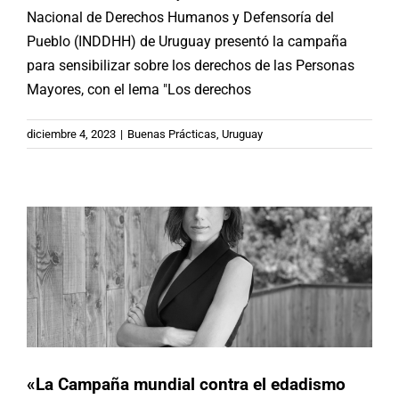
Nacional de Derechos Humanos y Defensoría del
Pueblo (INDDHH) de Uruguay presentó la campaña
para sensibilizar sobre los derechos de las Personas
Mayores, con el lema "Los derechos
«La Campaña mundial contra el
diciembre 4, 2023
|
Buenas Prácticas
,
Uruguay
edadismo espera crear un mundo
para todas las edades»
En Diálogos
«La Campaña mundial contra el edadismo