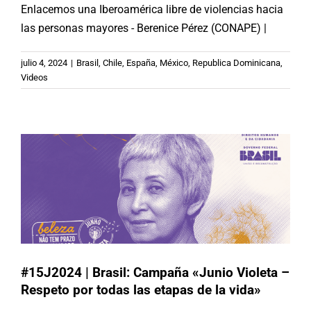
Enlacemos una Iberoamérica libre de violencias hacia
las personas mayores - Berenice Pérez (CONAPE) |
julio 4, 2024
|
Brasil
,
Chile
,
España
,
México
,
Republica Dominicana
,
#15J2024 | Brasil: Campaña «Junio ​​
Videos
Violeta – Respeto por todas las
etapas de la vida»
Brasil
#15J2024 | Brasil: Campaña «Junio ​​Violeta –
Respeto por todas las etapas de la vida»