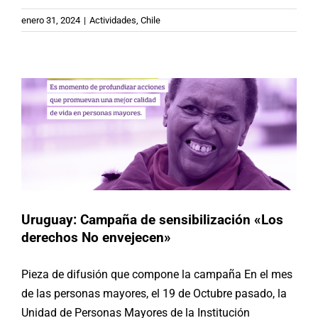
Uruguay: Campaña de
enero 31, 2024
|
Actividades
,
Chile
sensibilización «Los derechos No
envejecen»
Buenas Prácticas
Uruguay
Uruguay: Campaña de sensibilización «Los
derechos No envejecen»
Pieza de difusión que compone la campaña En el mes
de las personas mayores, el 19 de Octubre pasado, la
Unidad de Personas Mayores de la Institución