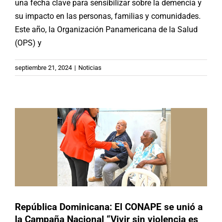
una fecha clave para sensibilizar sobre la demencia y
su impacto en las personas, familias y comunidades.
Este año, la Organización Panamericana de la Salud
(OPS) y
República Dominicana: El CONAPE
septiembre 21, 2024
|
Noticias
se unió a la Campaña Nacional “Vivir
sin violencia es posible”
Buenas Prácticas
Republica Dominicana
República Dominicana: El CONAPE se unió a
la Campaña Nacional “Vivir sin violencia es