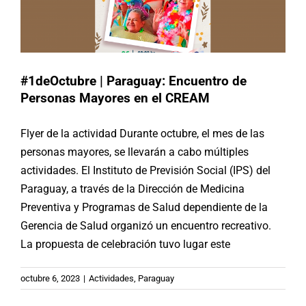
#1deOctubre | Paraguay: Encuentro de
Personas Mayores en el CREAM
Flyer de la actividad Durante octubre, el mes de las
personas mayores, se llevarán a cabo múltiples
actividades. El Instituto de Previsión Social (IPS) del
Paraguay, a través de la Dirección de Medicina
Preventiva y Programas de Salud dependiente de la
Gerencia de Salud organizó un encuentro recreativo.
La propuesta de celebración tuvo lugar este
#1deOctubre | México: Promover
octubre 6, 2023
|
Actividades
,
Paraguay
acciones para un envejecimiento
digno y con bienestar