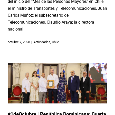
del inicio del "Mes de las Personas Mayores" en Chile,
el ministro de Transportes y Telecomunicaciones, Juan
Carlos Muñoz; el subsecretario de
Telecomunicaciones, Claudio Araya; la directora
nacional
#1deOctubre | República
octubre 7, 2023
|
Actividades
,
Chile
Dominicana: Cuarta edición del
«Premio Anual al Envejeciente»
Actividades
Republica Dominicana
#1deOctubre | República Dominicana: Cuarta