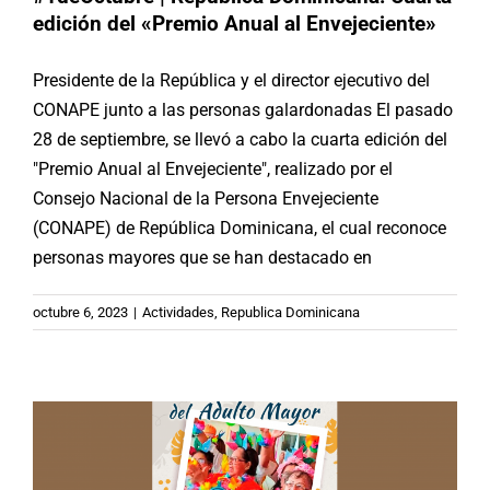
edición del «Premio Anual al Envejeciente»
Presidente de la República y el director ejecutivo del
CONAPE junto a las personas galardonadas El pasado
28 de septiembre, se llevó a cabo la cuarta edición del
"Premio Anual al Envejeciente", realizado por el
Consejo Nacional de la Persona Envejeciente
(CONAPE) de República Dominicana, el cual reconoce
personas mayores que se han destacado en
#1deOctubre | Paraguay: Encuentro
octubre 6, 2023
|
Actividades
,
Republica Dominicana
de Personas Mayores en el CREAM
Actividades
Paraguay