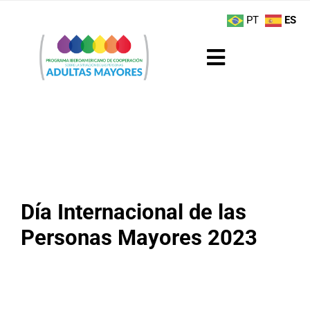
Saltar
contenido
PT
ES
al
contenido
Toggle
Navigation
Sobre el Programa
Noticias
Actividades
Día Internacional de las
Boletín
Personas Mayores 2023
Buenas Prácticas
Recursos