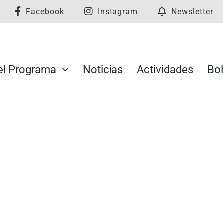
Facebook
Instagram
Newsletter
el Programa
Noticias
Actividades
Bol
oamericano «Defensoría de Derechos
ria de la Seguridad Social»
des
Republica Dominicana