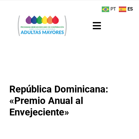
Saltar
contenido
PT
ES
al
contenido
Toggle
Navigation
Sobre el Programa
Noticias
Actividades
República Dominicana:
«Premio Anual al
Boletín
Envejeciente»
Buenas Prácticas
Recursos