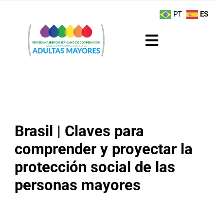
Saltar
contenido
PT
ES
al
contenido
Toggle
Navigation
Sobre el Programa
Noticias
Brasil | Claves para
Actividades
comprender y proyectar la
Boletín
protección social de las
personas mayores
Buenas Prácticas
Recursos