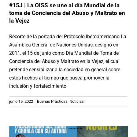
#15J | La OISS se une al día Mundial de la
toma de Conciencia del Abuso y Maltrato en
la Vejez
Recorte de la portada del Protocolo Iberoamericano La
Asamblea General de Naciones Unidas, designó en
2011, el 15 de junio como Día Mundial de Toma de
Conciencia del Abuso y Maltrato en la Vejez, el cual
pretende sensibilizar a la sociedad en general sobre
estos hechos al tiempo que busca promover la
inclusión y fortalecimiento
#15J | Argentina: Presentación del
junio 15, 2022
|
Buenas Prácticas
,
Noticias
libro «Veintisiete noches»
Actividades
Argentina