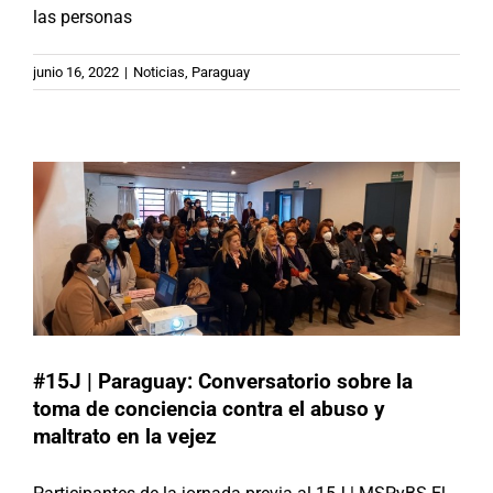
las personas
#15J | Paraguay: Conversatorio
junio 16, 2022
|
Noticias
,
Paraguay
sobre la toma de conciencia contra
el abuso y maltrato en la vejez
Actividades
Paraguay
#15J | Paraguay: Conversatorio sobre la
toma de conciencia contra el abuso y
maltrato en la vejez