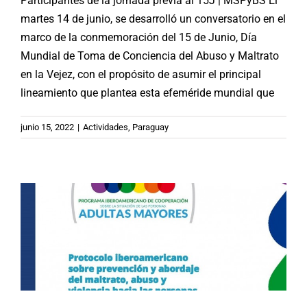
Participantes de la jornada previa al 15J | MSPyBS El
martes 14 de junio, se desarrolló un conversatorio en el
marco de la conmemoración del 15 de Junio, Día
Mundial de Toma de Conciencia del Abuso y Maltrato
en la Vejez, con el propósito de asumir el principal
lineamiento que plantea esta efeméride mundial que
#15J | La OISS se une al día Mundial
junio 15, 2022
|
Actividades
,
Paraguay
de la toma de Conciencia del Abuso
y Maltrato en la Vejez
Buenas Prácticas
Noticias