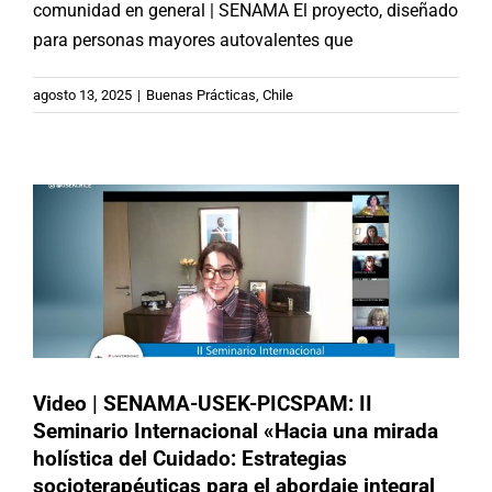
comunidad en general | SENAMA El proyecto, diseñado
para personas mayores autovalentes que
Video | SENAMA-USEK-PICSPAM: II
Seminario Internacional «Hacia una
agosto 13, 2025
|
Buenas Prácticas
,
Chile
mirada holística del Cuidado:
Estrategias socioterapéuticas para
el abordaje integral de la vejez»
Chile
Videos
Video | SENAMA-USEK-PICSPAM: II
Seminario Internacional «Hacia una mirada
holística del Cuidado: Estrategias
socioterapéuticas para el abordaje integral