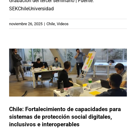
Grabación del tercer seminario | Fuente:
SEKChileUniversidad
Chile: Fortalecimiento de
capacidades para sistemas de
noviembre 26, 2025
|
Chile
,
Videos
protección social digitales,
inclusivos e interoperables
Actividades
Chile
Chile: Fortalecimiento de capacidades para
sistemas de protección social digitales,
inclusivos e interoperables