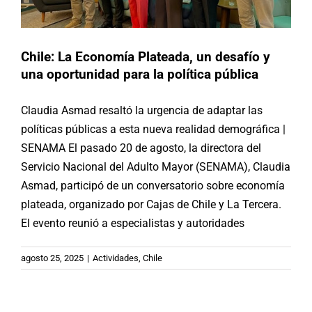
Chile: La Economía Plateada, un desafío y
una oportunidad para la política pública
Claudia Asmad resaltó la urgencia de adaptar las
políticas públicas a esta nueva realidad demográfica |
SENAMA El pasado 20 de agosto, la directora del
Servicio Nacional del Adulto Mayor (SENAMA), Claudia
Asmad, participó de un conversatorio sobre economía
plateada, organizado por Cajas de Chile y La Tercera.
El evento reunió a especialistas y autoridades
Chile: Inauguran primer Condominio
agosto 25, 2025
|
Actividades
,
Chile
de Viviendas Tuteladas para
personas mayores en Arica
Buenas Prácticas
Chile