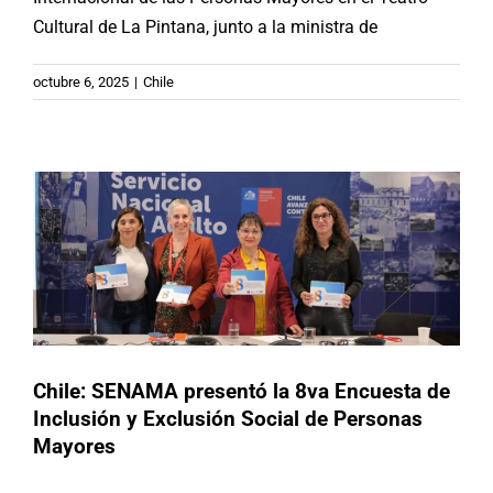
Cultural de La Pintana, junto a la ministra de
Chile: SENAMA presentó la 8va
octubre 6, 2025
|
Chile
Encuesta de Inclusión y Exclusión
Social de Personas Mayores
Actividades
Chile
Chile: SENAMA presentó la 8va Encuesta de
Inclusión y Exclusión Social de Personas
Mayores