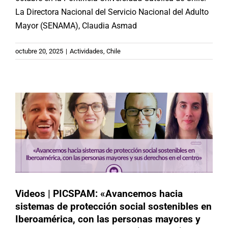
La Directora Nacional del Servicio Nacional del Adulto
Mayor (SENAMA), Claudia Asmad
Videos | PICSPAM: «Avancemos
hacia sistemas de protección social
sostenibles en Iberoamérica, con las
octubre 20, 2025
|
Actividades
,
Chile
personas mayores y sus derechos en
el centro» (#1O2025)
Argentina
Brasil
Chile
España
México
Paraguay
Republica Dominicana
Uruguay
Videos
Videos | PICSPAM: «Avancemos hacia
sistemas de protección social sostenibles en
Iberoamérica, con las personas mayores y