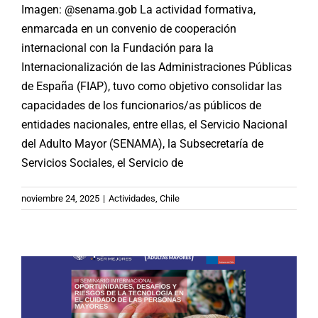
Imagen: @senama.gob La actividad formativa,
enmarcada en un convenio de cooperación
internacional con la Fundación para la
Internacionalización de las Administraciones Públicas
de España (FIAP), tuvo como objetivo consolidar las
capacidades de los funcionarios/as públicos de
entidades nacionales, entre ellas, el Servicio Nacional
del Adulto Mayor (SENAMA), la Subsecretaría de
Servicios Sociales, el Servicio de
SENAMA-USEK-PICSPAM: Tercer
Seminario Internacional sobre el uso
noviembre 24, 2025
|
Actividades
,
Chile
de tecnologías en el cuidado de
personas mayores
Chile
Noticias