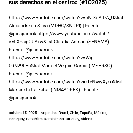
sus derechos en el centro» (#1O2025)
https://www.youtube.com/watch?v=hNrXuYjDA_U&list
Alexandre da Silva (MDHC/SNDPI) | Fuente:
@picspamok https://www.youtube.com/watch?
v=LXFsqCUjYxw&list Claudia Asmad (SENAMA) |
Fuente: @picspamok
https://www.youtube.com/watch?v=Wq-
0dN29LBc&list Manuel Veguín García (IMSERSO) |
Fuente: @picspamok
https://www.youtube.com/watch?v=kfcNwiyXyco&list
Marianela Larzábal (INMAYORES) | Fuente:
@picspamok
octubre 15, 2025
|
Argentina
,
Brasil
,
Chile
,
España
,
México
,
#1O2025 | SENAMA llama a
Paraguay
,
Republica Dominicana
,
Uruguay
,
Videos
erradicar el edadismo en todo el
territorio chileno