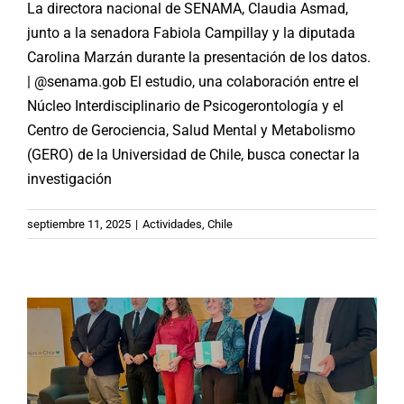
La directora nacional de SENAMA, Claudia Asmad,
junto a la senadora Fabiola Campillay y la diputada
Carolina Marzán durante la presentación de los datos.
| @senama.gob El estudio, una colaboración entre el
Núcleo Interdisciplinario de Psicogerontología y el
Centro de Gerociencia, Salud Mental y Metabolismo
(GERO) de la Universidad de Chile, busca conectar la
investigación
Chile: La Economía Plateada, un
septiembre 11, 2025
|
Actividades
,
Chile
desafío y una oportunidad para la
política pública
Actividades
Chile