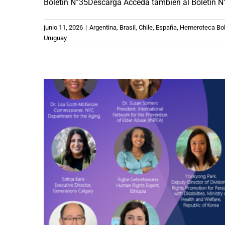
Boletín N°35Descarga Acceda también al Boletín 
eficaces ante el ab
Argentina
Brasil
Chile
España
Méxi
junio 11, 2026
|
Argentina
,
Brasil
,
Chile
,
España
,
Hemeroteca Bol
Uruguay