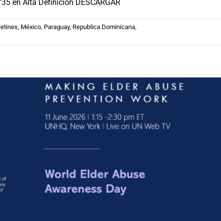
N°35 en Alta Definición DESCARGAR
uso y el maltrato en la vejez
co
Noticias
Paraguay
Republica Dominicana
Uruguay
etines
,
México
,
Paraguay
,
Republica Dominicana
,