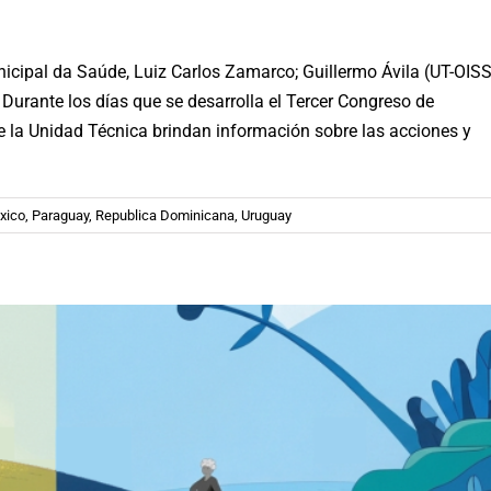
nicipal da Saúde, Luiz Carlos Zamarco; Guillermo Ávila (UT-OISS
 Durante los días que se desarrolla el Tercer Congreso de
rategias Nacionales para su Abordaje»
 la Unidad Técnica brindan información sobre las acciones y
co
Noticias
Paraguay
Republica Dominicana
Uruguay
xico
,
Paraguay
,
Republica Dominicana
,
Uruguay