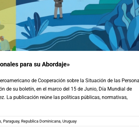
ionales para su Abordaje»
Iberoamericano de Cooperación sobre la Situación de las Person
 de su boletín, en el marco del 15 de Junio, Día Mundial de
d: estrategias nacionales para su
z. La publicación reúne las políticas públicas, normativas,
abordaje»
 Boletines
México
Paraguay
Republica Dominicana
Uruguay
s
,
Paraguay
,
Republica Dominicana
,
Uruguay