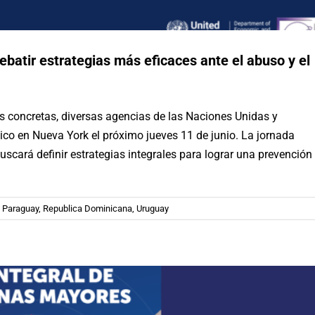
atir estrategias más eficaces ante el abuso y el
nes concretas, diversas agencias de las Naciones Unidas y
ico en Nueva York el próximo jueves 11 de junio. La jornada
 Integral de Personas Mayores y de
uscará definir estrategias integrales para lograr una prevención
miento Digno, Activo y Saludable
enas Prácticas
Chile
,
Paraguay
,
Republica Dominicana
,
Uruguay