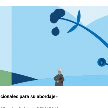
acionales para su abordaje»
 convoca a debatir estrategias más