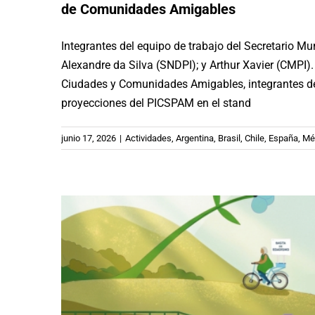
de Comunidades Amigables
Integrantes del equipo de trabajo del Secretario Mu
Alexandre da Silva (SNDPI); y Arthur Xavier (CMPI).
Boletín 35 «La Soledad: Est
Ciudades y Comunidades Amigables, integrantes de
proyecciones del PICSPAM en el stand
Argentina
Brasil
Chile
España
Méxi
junio 17, 2026
|
Actividades
,
Argentina
,
Brasil
,
Chile
,
España
,
Mé