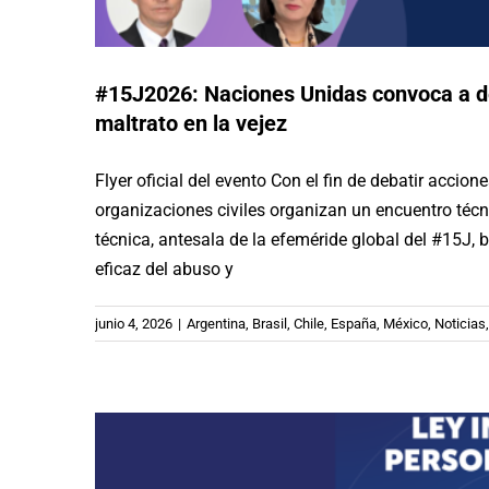
#15J2026: Naciones Unidas convoca a deb
maltrato en la vejez
Flyer oficial del evento Con el fin de debatir accio
organizaciones civiles organizan un encuentro técn
Chile: Se publicó la Ley
técnica, antesala de la efeméride global del #15J, b
Promoción del Envejeci
eficaz del abuso y
Bu
junio 4, 2026
|
Argentina
,
Brasil
,
Chile
,
España
,
México
,
Noticias