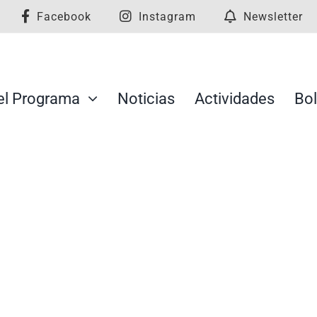
Facebook
Instagram
Newsletter
el Programa
Noticias
Actividades
Bol
 respaldo de altas autoridades
 Tercer Congreso de Comunidades
Amigables
paña
México
Paraguay
Republica Dominicana
Uruguay