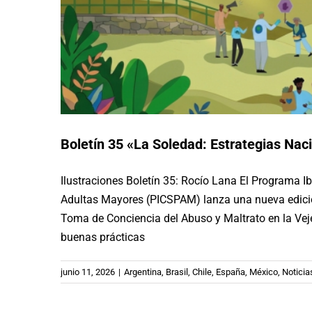
Boletín 35 «La Soledad: Estrategias Nac
Ilustraciones Boletín 35: Rocío Lana El Programa 
Adultas Mayores (PICSPAM) lanza una nueva edición
Boletín N°35 «La soleda
Toma de Conciencia del Abuso y Maltrato en la Veje
buenas prácticas
Argentina
Brasil
Chile
España
Hemeroteca
junio 11, 2026
|
Argentina
,
Brasil
,
Chile
,
España
,
México
,
Noticia