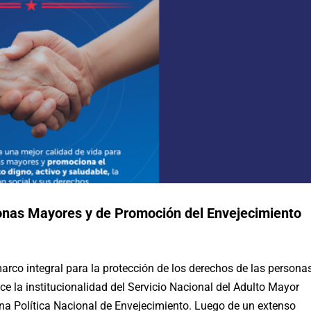
rsonas Mayores y de Promoción del Envejecimiento
co integral para la protección de los derechos de las persona
arrollo Social y Familia y la academia
ce la institucionalidad del Servicio Nacional del Adulto Mayor
stratégicas para la futura Política
una Política Nacional de Envejecimiento. Luego de un extenso