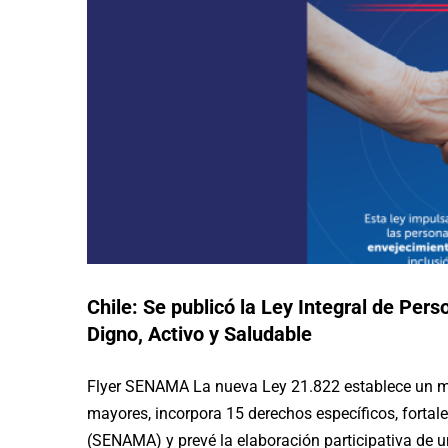
Chile: Se publicó la Ley Integral de Pe
Digno, Activo y Saludable
Flyer SENAMA La nueva Ley 21.822 establece un mar
Chile: El Ministerio de Des
mayores, incorpora 15 derechos específicos, fortale
coordinaron propuestas e
(SENAMA) y prevé la elaboración participativa de 